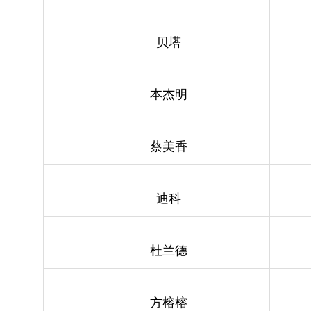
贝塔
本杰明
蔡美香
迪科
杜兰德
方榕榕