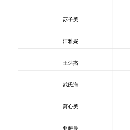
苏子美
汪雅妮
王达杰
武氏海
萧心美
亚萨曼