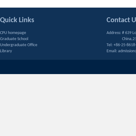
Quick Links
Contact 
CPU homepage
Address: # 639 L
Graduate School
China,2
Undergraduate Office
Tel: +86-25-8618
Library
Email: admissio