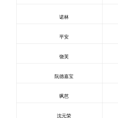
诺林
平安
饶芙
阮德嘉宝
飒芭
沈元荣