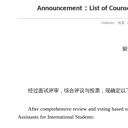
Announcement：List of Counselo
Publisher：张晨
留
经过面试评审，综合评议与投票，现确定以
After comprehensive review and voting based on
Assistants for International Students: