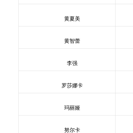
黄夏美
黄智蕾
李强
罗莎娜卡
玛丽娅
努尔卡